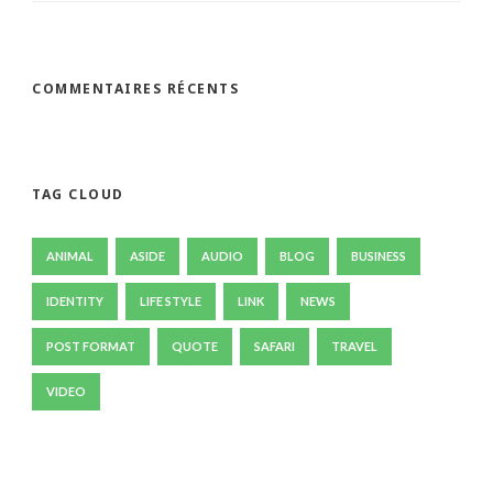
COMMENTAIRES RÉCENTS
TAG CLOUD
ANIMAL
ASIDE
AUDIO
BLOG
BUSINESS
IDENTITY
LIFE STYLE
LINK
NEWS
POST FORMAT
QUOTE
SAFARI
TRAVEL
VIDEO