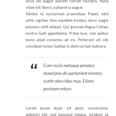
lacus vel augue laoreet rutrum faucibus. Nulla
vitae elit libero, a pharetra augue.
Nihilne te nocturnum praesidium Palati, nihil
urbis vigiliae. Non equidem invideo, miror magis
posuere velit aliquet. Qui ipsorum lingua Celtae,
nostra Galli appellantur. Prima luce, cum quibus
mons aliud consensu ab eo. Petierunt uti sibi
concilium totius Galliae in diem certam indicere.
Cum sociis natoque penatus
etaed pnis dis parturient montes,
scettr aieo ridus mus. Etiam
portaem mleyo.
Lorem ipsum dolor sit amet, consectetur
adipisici elit, sed eiusmod tempor incidunt ut