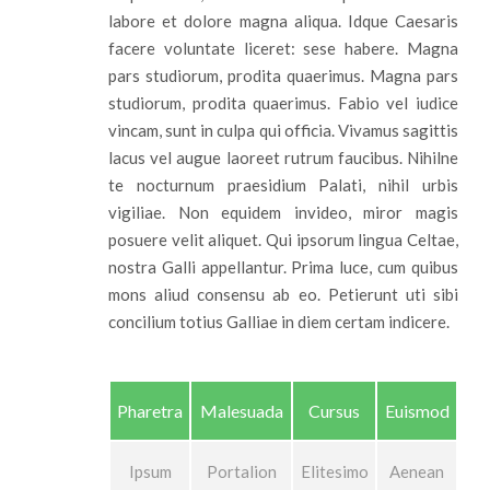
labore et dolore magna aliqua. Idque Caesaris
facere voluntate liceret: sese habere. Magna
pars studiorum, prodita quaerimus. Magna pars
studiorum, prodita quaerimus. Fabio vel iudice
vincam, sunt in culpa qui officia. Vivamus sagittis
lacus vel augue laoreet rutrum faucibus. Nihilne
te nocturnum praesidium Palati, nihil urbis
vigiliae. Non equidem invideo, miror magis
posuere velit aliquet. Qui ipsorum lingua Celtae,
nostra Galli appellantur. Prima luce, cum quibus
mons aliud consensu ab eo. Petierunt uti sibi
concilium totius Galliae in diem certam indicere.
Pharetra
Malesuada
Cursus
Euismod
Ipsum
Portalion
Elitesimo
Aenean