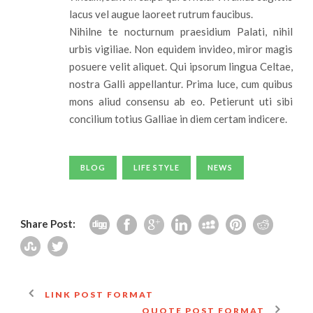
lacus vel augue laoreet rutrum faucibus.
Nihilne te nocturnum praesidium Palati, nihil
urbis vigiliae. Non equidem invideo, miror magis
posuere velit aliquet. Qui ipsorum lingua Celtae,
nostra Galli appellantur. Prima luce, cum quibus
mons aliud consensu ab eo. Petierunt uti sibi
concilium totius Galliae in diem certam indicere.
BLOG
LIFE STYLE
NEWS
Share Post:
LINK POST FORMAT
QUOTE POST FORMAT