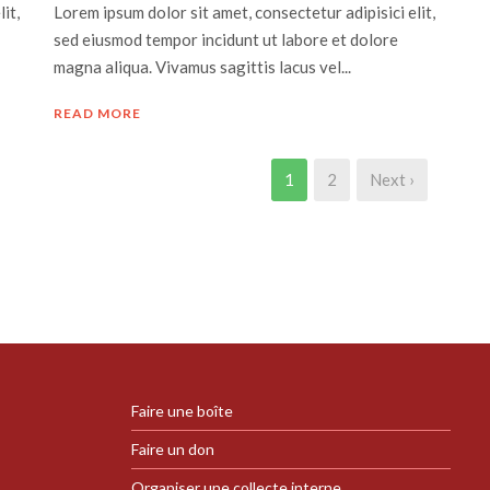
it,
Lorem ipsum dolor sit amet, consectetur adipisici elit,
sed eiusmod tempor incidunt ut labore et dolore
magna aliqua. Vivamus sagittis lacus vel...
READ MORE
1
2
Next ›
Faire une boîte
Faire un don
Organiser une collecte interne