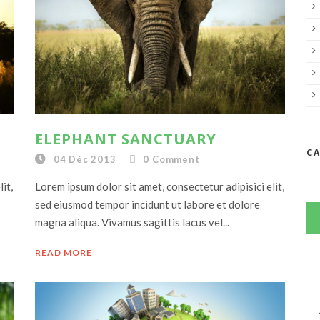
ELEPHANT SANCTUARY
C
04 Déc 2013
0
Comment
it,
Lorem ipsum dolor sit amet, consectetur adipisici elit,
sed eiusmod tempor incidunt ut labore et dolore
magna aliqua. Vivamus sagittis lacus vel...
READ MORE